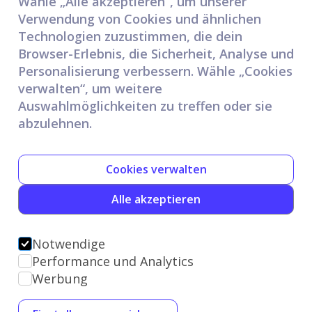
Wähle „Alle akzeptieren“, um unserer
Verwendung von Cookies und ähnlichen
Technologien zuzustimmen, die dein
Browser-Erlebnis, die Sicherheit, Analyse und
Personalisierung verbessern. Wähle „Cookies
verwalten“, um weitere
Auswahlmöglichkeiten zu treffen oder sie
abzulehnen.
Cookies verwalten
Home
Datenschutz
Barrierefreiheit
Alle akzeptieren
Impressum
Notwendige
Performance und Analytics
Werbung
Leading Lights © 2026
DEUTSCH